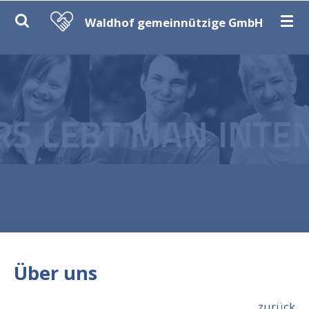
Zum
Waldhof gemeinnützige GmbH
Hauptinhalt
springen
Über uns
zurück