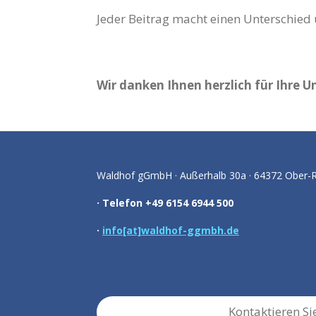
Jeder Beitrag macht einen Unterschied 
Wir danken Ihnen herzlich für Ihre U
Waldhof gGmbH · Außerhalb 30a · 64372 Ober-
· Telefon +49 6154 6944 500
·
info[at]waldhof-ggmbh.de
Kontaktieren Si